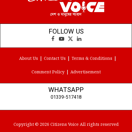
FOLLOW US
Facebook
YouTube
X
LinkedIn
(Twitter)
About Us
Contact Us
Terms & Conditions
Comment Policy
Advertisement
WHATSAPP
01339-517418
Copyright © 2026 Citizens Voice All rights reserved