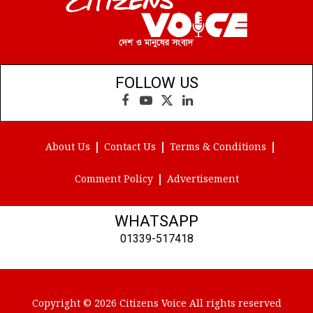
FOLLOW US
Facebook
YouTube
X
LinkedIn
(Twitter)
About Us
Contact Us
Terms & Conditions
Comment Policy
Advertisement
WHATSAPP
01339-517418
Copyright © 2026 Citizens Voice All rights reserved