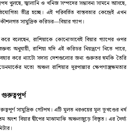
্রপথ খুলছে, জ্বালানি ও খনিজ সম্পদের সম্ভাবনা সামনে আসছে,
োগিতা তীব্র হচ্ছে। এই পরিবর্তিত বাস্তবতার কেন্দ্রেই এখন
ৌশলগত সামুদ্রিক করিডর—বিয়ার গ্যাপ।
সতর্ক করে বলেছেন, রাশিয়াকে কোনোভাবেই বিয়ার গ্যাপের ওপর
বক্তব্য অনুযায়ী, রাশিয়া যদি এই করিডর নিয়ন্ত্রণে নিতে পারে,
 ব্যবহার করে ন্যাটো সদস্য দেশগুলোর জন্য গুরুতর হুমকি তৈরি
র্কের মতো অঞ্চল রাশিয়ার দূরপাল্লার ক্ষেপণাস্ত্রক্ষমতার
রুত্বপূর্ণ
্বপূর্ণ সামুদ্রিক গেটপথ। এটি মূলত নরওয়ের মূল ভূখণ্ডের নর্থ
তম অংশ বিয়ার দ্বীপের মাঝামাঝি অঞ্চলজুড়ে বিস্তৃত। এর দৈর্ঘ্য
মিটার।