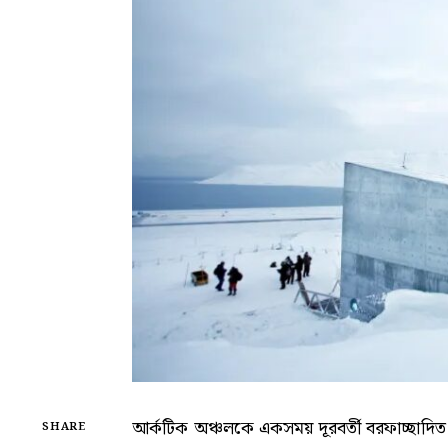
আর্কটিক অঞ্চলকে একসময় দূরবর্তী বরফাচ্ছাদিত 
SHARE