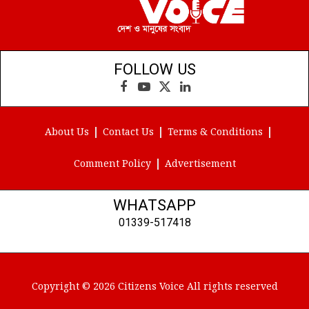
FOLLOW US
Facebook
YouTube
X
LinkedIn
(Twitter)
About Us
Contact Us
Terms & Conditions
Comment Policy
Advertisement
WHATSAPP
01339-517418
Copyright © 2026 Citizens Voice All rights reserved