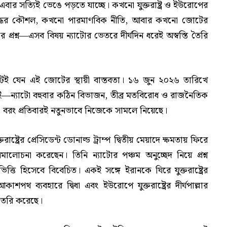
ার সত্যিই ভেঙে পড়তে যাচ্ছে। কখনো যুক্তরাষ্ট্র ও ইউরোপের
ো যুদ্ধের কৌশল, কখনো পারমাণবিক নীতি, আবার কখনো জোটের
্রশ্ন—এসব বিষয় ন্যাটোর ভেতরে দীর্ঘদিন ধরেই অস্বস্তি তৈরি
টই যেন এই জোটের স্থায়ী বাস্তবতা। ১৬ জুন ২০২৬ তারিখে
 এটাই—ন্যাটো বহুবার কঠিন বিভাজন, তীব্র মতবিরোধ ও রাজনৈতিক
। বরং প্রতিবারই নতুনভাবে নিজেকে সামলে নিয়েছে।
্ট্রের প্রেসিডেন্ট ডোনাল্ড ট্রাম্প দ্বিতীয় মেয়াদে ক্ষমতায় ফিরে
 সমালোচনা করেছেন। তিনি ন্যাটোর পঞ্চম অনুচ্ছেদ নিয়ে প্রশ্ন
িত্তি হিসেবে বিবেচিত। একই সঙ্গে ইরানকে ঘিরে যুক্তরাষ্ট্রের
শপথ ব্যবহারে দ্বিধা এবং ইউরোপে যুক্তরাষ্ট্রের দীর্ঘপাল্লার
 তৈরি করেছে।