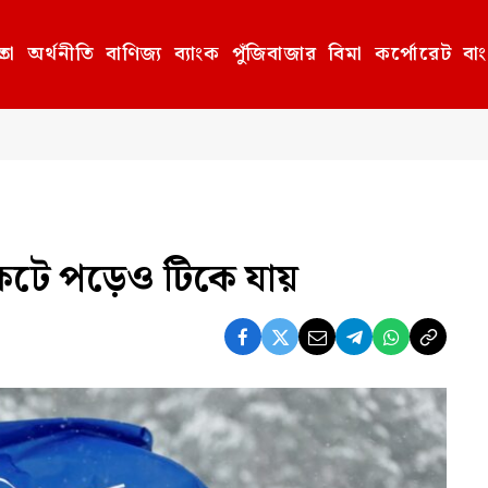
তা
অর্থনীতি
বাণিজ্য
ব্যাংক
পুঁজিবাজার
বিমা
কর্পোরেট
বা
26
ংকটে পড়েও টিকে যায়