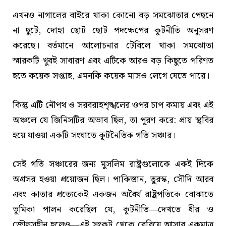
এখনও নাগালের বাইরে থাকা কোনো বড় সমঝোতার পেছনে
না ছুটে, দোহা ছোট ছোট পদক্ষেপের কূটনীতি অনুসরণ
করেছে। বর্তমানে আলোচনার টেবিলে থাকা সমঝোতা
স্মারকটি খুবই সাধারণ এবং এটিকে আরও বড় কিছুতে পরিণত
হতে কয়েক সপ্তাহ, এমনকি কয়েক মাসও লেগে যেতে পারে।
কিন্তু এটি নৌপথ ও সরবরাহশৃঙ্খলের ওপর চাপ কমায় এবং এই
অঞ্চলে যে জিনিসটির অভাব ছিল, তা পূরণ করে: প্রায় স্থবির
হয়ে যাওয়া একটি সংঘাতে কূটনৈতিক গতি সঞ্চার।
সেই গতি সঞ্চারের জন্য মুসলিম রাষ্ট্রগুলোকে একই দিকে
অগ্রসর হওয়া প্রয়োজন ছিল। পাকিস্তান, তুরস্ক, সৌদি আরব
এবং কাতার প্রত্যেকেই একজন অধৈর্য রাষ্ট্রপতিকে বোঝাতে
ভূমিকা পালন করেছিল যে, কূটনীতি—দেখতে ধীর ও
জৌলুসহীন হলেও—এই সংকট থেকে বেরিয়ে আসার একমাত্র