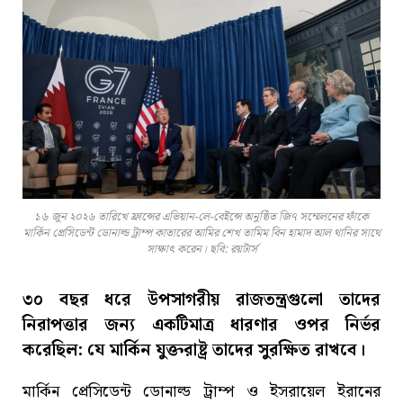
১৬ জুন ২০২৬ তারিখে ফ্রান্সের এভিয়ান-লে-বেইন্সে অনুষ্ঠিত জি৭ সম্মেলনের ফাঁকে
মার্কিন প্রেসিডেন্ট ডোনাল্ড ট্রাম্প কাতারের আমির শেখ তামিম বিন হামাদ আল থানির সাথে
সাক্ষাৎ করেন। ছবি: রয়টার্স
৩০ বছর ধরে উপসাগরীয় রাজতন্ত্রগুলো তাদের
নিরাপত্তার জন্য একটিমাত্র ধারণার ওপর নির্ভর
করেছিল: যে মার্কিন যুক্তরাষ্ট্র তাদের সুরক্ষিত রাখবে।
মার্কিন প্রেসিডেন্ট ডোনাল্ড ট্রাম্প ও ইসরায়েল ইরানের