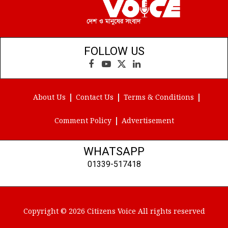
FOLLOW US
Facebook
YouTube
X
LinkedIn
(Twitter)
About Us
Contact Us
Terms & Conditions
Comment Policy
Advertisement
WHATSAPP
01339-517418
Copyright © 2026 Citizens Voice All rights reserved