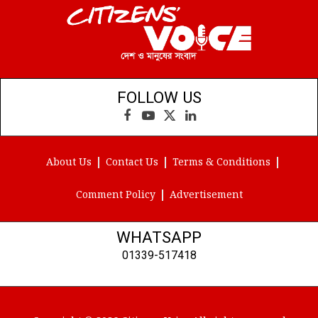
FOLLOW US
Facebook
YouTube
X
LinkedIn
(Twitter)
About Us
Contact Us
Terms & Conditions
Comment Policy
Advertisement
WHATSAPP
01339-517418