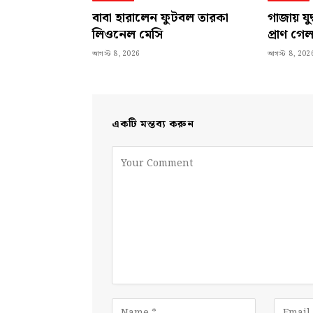
বাবা হারালেন ফুটবল তারকা
গাজায় যু
লিওনেল মেসি
প্রাণ গে
আগস্ট 8, 2026
আগস্ট 8, 202
একটি মন্তব্য করুন