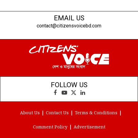
EMAIL US
contact@citizensvoicebd.com
FOLLOW US
Facebook
YouTube
X
LinkedIn
(Twitter)
About Us
Contact Us
Terms & Conditions
Comment Policy
Advertisement