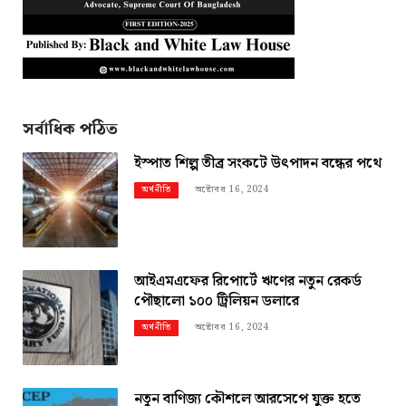
সর্বাধিক পঠিত
ইস্পাত শিল্প তীব্র সংকটে উৎপাদন বন্ধের পথে
অক্টোবর 16, 2024
অর্থনীতি
আইএমএফের রিপোর্টে ঋণের নতুন রেকর্ড
পৌছালো ১০০ ট্রিলিয়ন ডলারে
অক্টোবর 16, 2024
অর্থনীতি
নতুন বাণিজ্য কৌশলে আরসেপে যুক্ত হতে