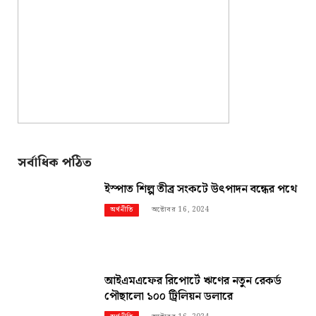
সর্বাধিক পঠিত
ইস্পাত শিল্প তীব্র সংকটে উৎপাদন বন্ধের পথে
অক্টোবর 16, 2024
অর্থনীতি
আইএমএফের রিপোর্টে ঋণের নতুন রেকর্ড
পৌছালো ১০০ ট্রিলিয়ন ডলারে