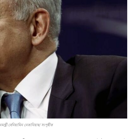
মন্ত্রী বেনিয়ামিন নেতানিয়াহু/ সংগৃহীত