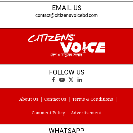
EMAIL US
contact@citizensvoicebd.com
FOLLOW US
Facebook
YouTube
X
LinkedIn
(Twitter)
About Us
Contact Us
Terms & Conditions
Comment Policy
Advertisement
WHATSAPP