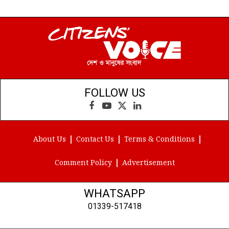
FOLLOW US
Facebook
YouTube
X
LinkedIn
(Twitter)
About Us
Contact Us
Terms & Conditions
Comment Policy
Advertisement
WHATSAPP
01339-517418