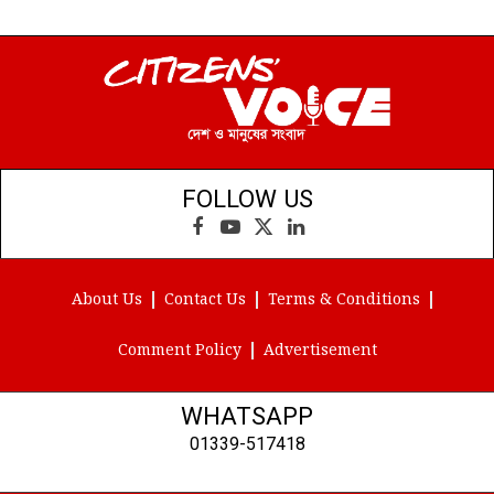
FOLLOW US
Facebook
YouTube
X
LinkedIn
(Twitter)
About Us
Contact Us
Terms & Conditions
Comment Policy
Advertisement
WHATSAPP
01339-517418