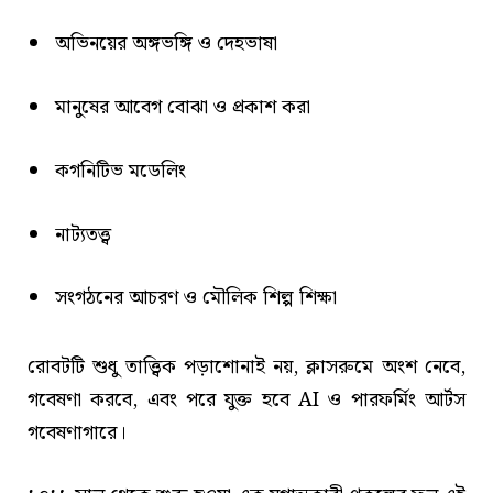
অভিনয়ের অঙ্গভঙ্গি ও দেহভাষা
মানুষের আবেগ বোঝা ও প্রকাশ করা
কগনিটিভ মডেলিং
নাট্যতত্ত্ব
সংগঠনের আচরণ ও মৌলিক শিল্প শিক্ষা
রোবটটি শুধু তাত্ত্বিক পড়াশোনাই নয়, ক্লাসরুমে অংশ নেবে,
গবেষণা করবে, এবং পরে যুক্ত হবে AI ও পারফর্মিং আর্টস
গবেষণাগারে।