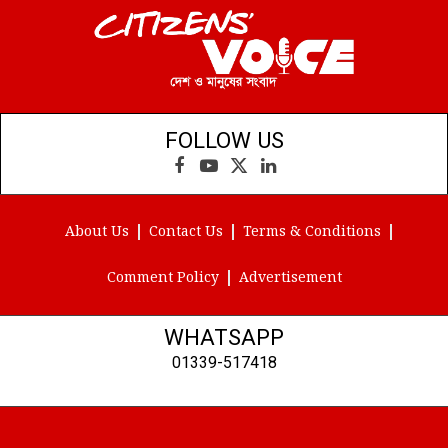
FOLLOW US
Facebook
YouTube
X
LinkedIn
(Twitter)
About Us
Contact Us
Terms & Conditions
Comment Policy
Advertisement
WHATSAPP
01339-517418