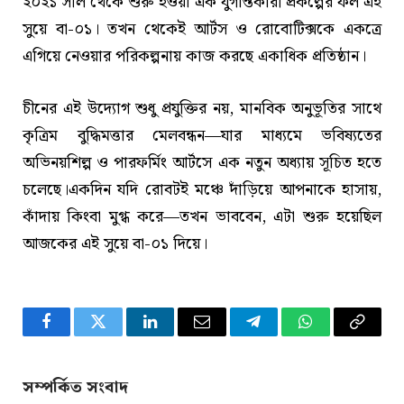
২০২১ সাল থেকে শুরু হওয়া এক যুগান্তকারী প্রকল্পের ফল এই
সুয়ে বা-০১। তখন থেকেই আর্টস ও রোবোটিক্সকে একত্রে
এগিয়ে নেওয়ার পরিকল্পনায় কাজ করছে একাধিক প্রতিষ্ঠান।
চীনের এই উদ্যোগ শুধু প্রযুক্তির নয়, মানবিক অনুভূতির সাথে
কৃত্রিম বুদ্ধিমত্তার মেলবন্ধন—যার মাধ্যমে ভবিষ্যতের
অভিনয়শিল্প ও পারফর্মিং আর্টসে এক নতুন অধ্যায় সূচিত হতে
চলেছে।একদিন যদি রোবটই মঞ্চে দাঁড়িয়ে আপনাকে হাসায়,
কাঁদায় কিংবা মুগ্ধ করে—তখন ভাববেন, এটা শুরু হয়েছিল
আজকের এই সুয়ে বা-০১ দিয়ে।
Facebook
Twitter
LinkedIn
Email
Telegram
WhatsApp
Copy
Link
সম্পর্কিত সংবাদ