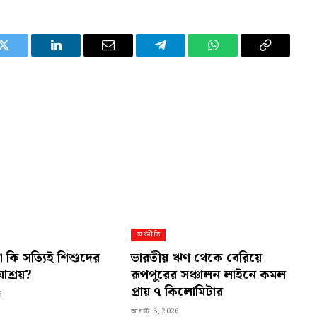
Twitter
LinkedIn
Email
Telegram
WhatsApp
Copy
Link
অর্থনীতি
 কি সত্যিই শিশুদের
ভারতীয় ঋণ থেকে বেরিয়ে
আশ্রয়?
রূপপুরের সঞ্চালন লাইনে কমল
প্রায় ৭ কিলোমিটার
6
আগস্ট 8, 2026