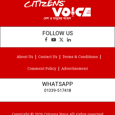
FOLLOW US
Facebook
YouTube
X
LinkedIn
(Twitter)
About Us
Contact Us
Terms & Conditions
Comment Policy
Advertisement
WHATSAPP
01339-517418
Copyright © 2026 Citizens Voice All rights reserved