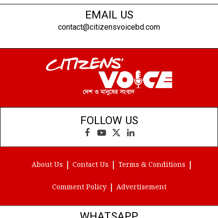
EMAIL US
contact@citizensvoicebd.com
FOLLOW US
Facebook
YouTube
X
LinkedIn
(Twitter)
About Us
Contact Us
Terms & Conditions
Comment Policy
Advertisement
WHATSAPP