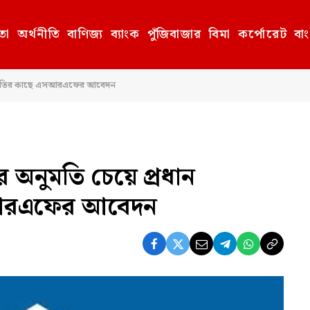
তা
অর্থনীতি
বাণিজ্য
ব্যাংক
পুঁজিবাজার
বিমা
কর্পোরেট
বা
চারপতির কাছে এসআরএফের আবেদন
 অনুমতি চেয়ে প্রধান
সআরএফের আবেদন