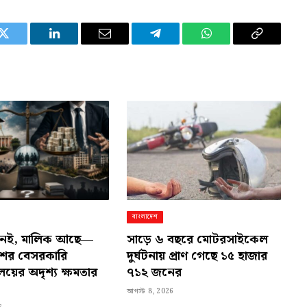
Twitter
LinkedIn
Email
Telegram
WhatsApp
Copy
Link
বাংলাদেশ
য নেই, মালিক আছে—
সাড়ে ৬ বছরে মোটরসাইকেল
শের বেসরকারি
দুর্ঘটনায় প্রাণ গেছে ১৫ হাজার
যালয়ের অদৃশ্য ক্ষমতার
৭১২ জনের
আগস্ট 8, 2026