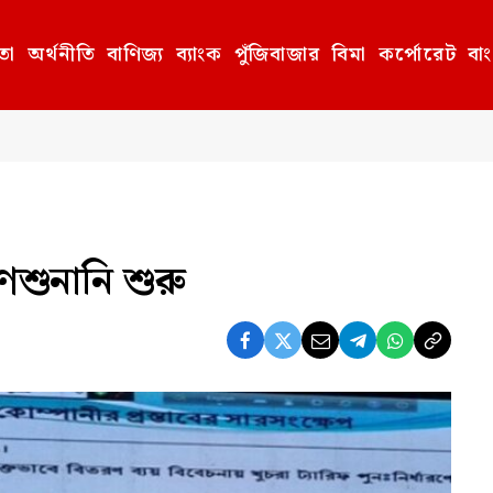
তা
অর্থনীতি
বাণিজ্য
ব্যাংক
পুঁজিবাজার
বিমা
কর্পোরেট
বা
ণশুনানি শুরু