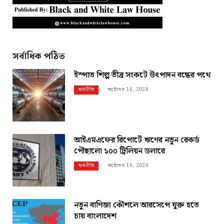
সর্বাধিক পঠিত
ইস্পাত শিল্প তীব্র সংকটে উৎপাদন বন্ধের পথে
অক্টোবর 16, 2024
অর্থনীতি
আইএমএফের রিপোর্টে ঋণের নতুন রেকর্ড
পৌছালো ১০০ ট্রিলিয়ন ডলারে
অক্টোবর 16, 2024
অর্থনীতি
নতুন বাণিজ্য কৌশলে আরসেপে যুক্ত হতে
চায় বাংলাদেশ