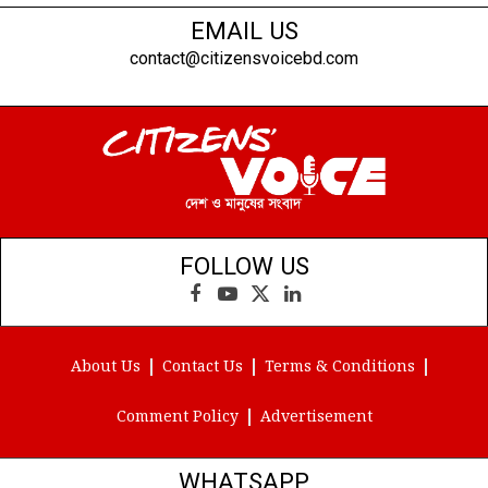
EMAIL US
contact@citizensvoicebd.com
FOLLOW US
Facebook
YouTube
X
LinkedIn
(Twitter)
About Us
Contact Us
Terms & Conditions
Comment Policy
Advertisement
WHATSAPP