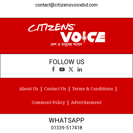
contact@citizensvoicebd.com
FOLLOW US
Facebook
YouTube
X
LinkedIn
(Twitter)
About Us
Contact Us
Terms & Conditions
Comment Policy
Advertisement
WHATSAPP
01339-517418