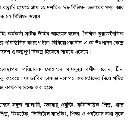
 রপ্তানি হয়েছে প্রায় ২২ দশমিক ৮৮ বিলিয়ন ডলারের পণ্য, আর
শমিক ১৭ বিলিয়ন ডলার।
্বাহী কর্মকর্তা সাইফ উদ্দিন আহমেদ বলেন, বৈশ্বিক ভূরাজনৈতিক
্যপ্রাচ্য পরিস্থিতির কারণে চীনা বিনিয়োগকারীরা এখন উৎপাদন কেন্দ্র
াদেশ গুরুত্বপূর্ণ বিকল্প হিসেবে সামনে এসেছে।
যবস্থাপনা পরিচালক মোহাম্মদ মামদুদুর রশীদ বলেন, চীনা
 করেছে। ম্যান্ডারিন ভাষাজ্ঞানসম্পন্ন কর্মকর্তাদের নিয়ে গঠিত
্য কার্যক্রম সহজ করা হচ্ছে।
 সবুজ জ্বালানি, জলবায়ু প্রযুক্তি, কৃষিভিত্তিক শিল্প, খাদ্য
ধ শিল্প, ফিনটেক, ডিজিটাল ব্যাংকিং, শিক্ষা ও পর্যটনের কথা তুলে