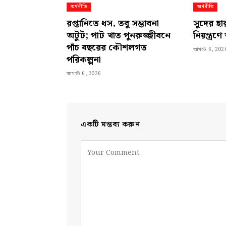
অর্থনীতি
অর্থনীতি
রপ্তানিতে ধস, তবু সম্ভাবনা
সুদের হার
অটুট; পাট খাত পুনরুজ্জীবনে
নিয়ন্ত্র
পাঁচ বছরের কৌশলগত
আগস্ট 6, 202
পরিকল্পনা
আগস্ট 6, 2026
একটি মন্তব্য করুন