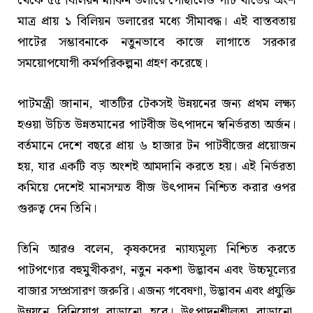
থেকে ৫৫ বিলিয়ন মার্কিন ডলারে পৌঁছালেও পাট খাতের অংশ
মাত্র প্রায় ১ বিলিয়ন ডলারের মধ্যে সীমাবদ্ধ। এই বাস্তবতায়
পাটের সম্ভাবনাকে নতুনভাবে কাজে লাগাতে সরকার
সময়োপযোগী কর্মপরিকল্পনা গ্রহণ করেছে।
পাটমন্ত্রী জানান, খাতটির টেকসই উন্নয়নের জন্য প্রথম লক্ষ্য
হওয়া উচিত উন্নতমানের পাটবীজ উৎপাদনে স্বনির্ভরতা অর্জন।
বর্তমানে দেশে বছরে প্রায় ৬ হাজার টন পাটবীজের প্রয়োজন
হয়, যার একটি বড় অংশই আমদানি করতে হয়। এই নির্ভরতা
কমিয়ে দেশেই মানসম্মত বীজ উৎপাদন নিশ্চিত করার ওপর
গুরুত্ব দেন তিনি।
তিনি আরও বলেন, কৃষকদের ন্যায্যমূল্য নিশ্চিত করতে
পাটপণ্যের বহুমুখীকরণ, নতুন নকশা উদ্ভাবন এবং উচ্চমূল্যের
বাজার সম্প্রসারণ জরুরি। এজন্য গবেষণা, উদ্ভাবন এবং প্রযুক্তি
উন্নয়নে বিনিয়োগ বাড়ানো হবে। উৎপাদনশীলতা বাড়ানো,