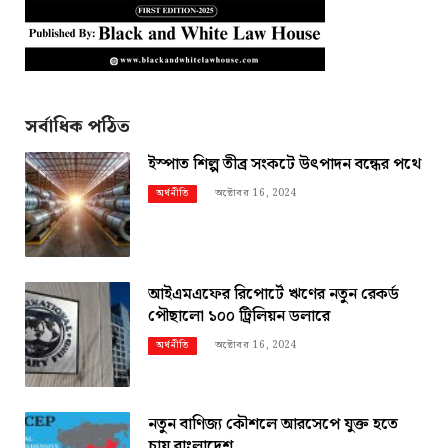
সর্বাধিক পঠিত
ইস্পাত শিল্প তীব্র সংকটে উৎপাদন বন্ধের পথে
অক্টোবর 16, 2024
অর্থনীতি
আইএমএফের রিপোর্টে ঋণের নতুন রেকর্ড
পৌছালো ১০০ ট্রিলিয়ন ডলারে
অক্টোবর 16, 2024
অর্থনীতি
নতুন বাণিজ্য কৌশলে আরসেপে যুক্ত হতে
চায় বাংলাদেশ