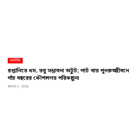
অর্থনীতি
রপ্তানিতে ধস, তবু সম্ভাবনা অটুট; পাট খাত পুনরুজ্জীবনে
পাঁচ বছরের কৌশলগত পরিকল্পনা
আগস্ট 6, 2026