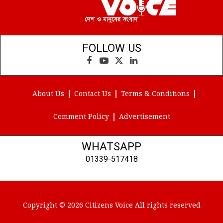
FOLLOW US
Facebook
YouTube
X
LinkedIn
(Twitter)
About Us
Contact Us
Terms & Conditions
Comment Policy
Advertisement
WHATSAPP
01339-517418
Copyright © 2026 Citizens Voice All rights reserved