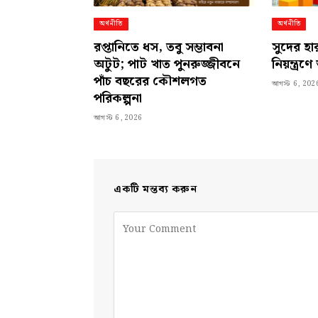
অর্থনীতি
অর্থনীতি
রপ্তানিতে ধস, তবু সম্ভাবনা
সুদের হার
অটুট; পাট খাত পুনরুজ্জীবনে
নিয়ন্ত্র
পাঁচ বছরের কৌশলগত
আগস্ট 6, 202
পরিকল্পনা
আগস্ট 6, 2026
একটি মন্তব্য করুন