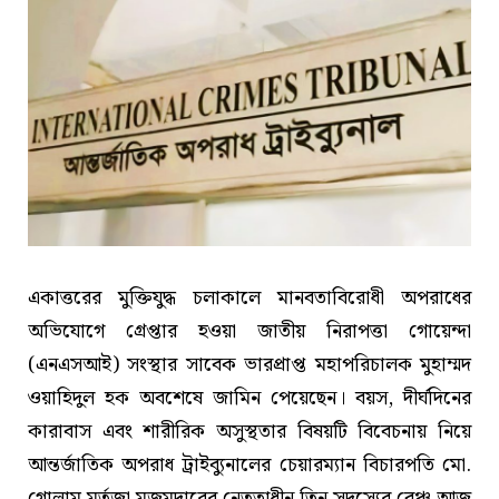
একাত্তরের মুক্তিযুদ্ধ চলাকালে মানবতাবিরোধী অপরাধের
অভিযোগে গ্রেপ্তার হওয়া জাতীয় নিরাপত্তা গোয়েন্দা
(এনএসআই) সংস্থার সাবেক ভারপ্রাপ্ত মহাপরিচালক মুহাম্মদ
ওয়াহিদুল হক অবশেষে জামিন পেয়েছেন। বয়স, দীর্ঘদিনের
কারাবাস এবং শারীরিক অসুস্থতার বিষয়টি বিবেচনায় নিয়ে
আন্তর্জাতিক অপরাধ ট্রাইব্যুনালের চেয়ারম্যান বিচারপতি মো.
গোলাম মর্তুজা মজুমদারের নেতৃত্বাধীন তিন সদস্যের বেঞ্চ আজ