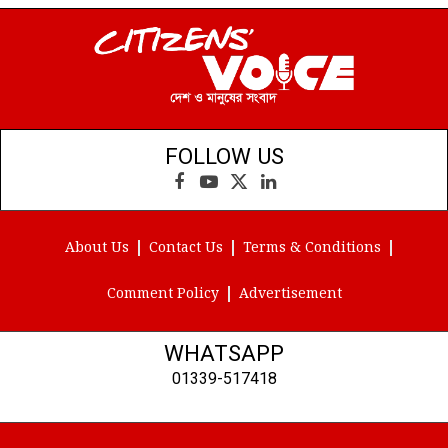
FOLLOW US
Facebook
YouTube
X
LinkedIn
(Twitter)
About Us
Contact Us
Terms & Conditions
Comment Policy
Advertisement
WHATSAPP
01339-517418