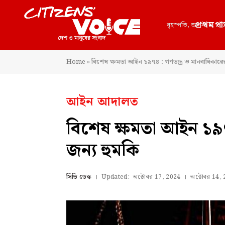
প্রথমপা
বৃহস্পতি, আগস্ট 6, 20
Home
»
বিশেষ ক্ষমতা আইন ১৯৭৪ : গণতন্ত্র ও মানবাধিকারের
আইন আদালত
বিশেষ ক্ষমতা আইন ১৯৭
জন্য হুমকি
সিভি ডেস্ক
Updated:
অক্টোবর 17, 2024
অক্টোবর 14,