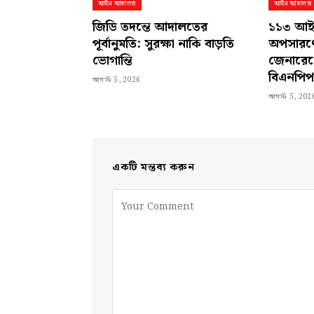
আইন আদালত
আইন আদালত
জিডি তদন্তে আদালতের
১১৩ আইন
পূর্বানুমতি: সুরক্ষা নাকি বাড়তি
অপসারণের
ভোগান্তি
জেনারেল
বিএনপিপ
আগস্ট 5, 2026
আগস্ট 5, 202
একটি মন্তব্য করুন