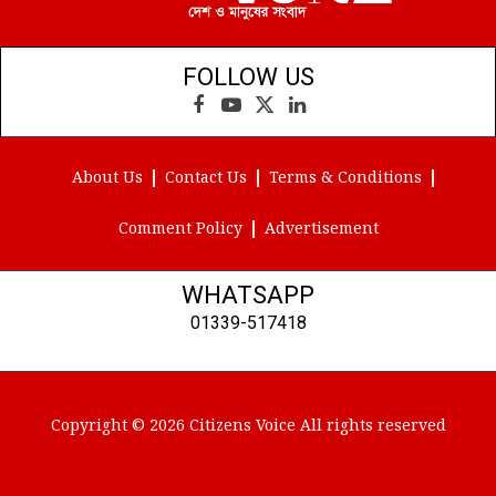
FOLLOW US
Facebook
YouTube
X
LinkedIn
(Twitter)
About Us
Contact Us
Terms & Conditions
Comment Policy
Advertisement
WHATSAPP
01339-517418
Copyright © 2026 Citizens Voice All rights reserved