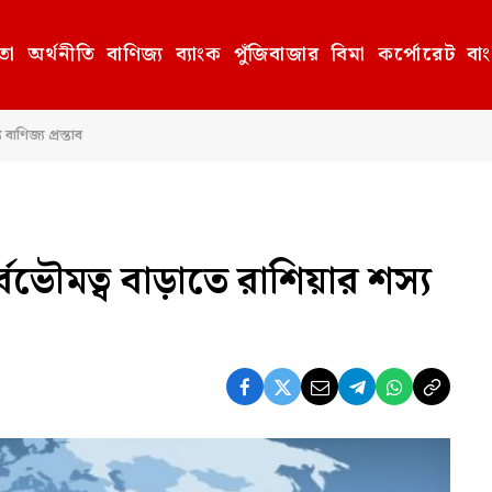
তা
অর্থনীতি
বাণিজ্য
ব্যাংক
পুঁজিবাজার
বিমা
কর্পোরেট
বা
াণিজ্য প্রস্তাব
্বভৌমত্ব বাড়াতে রাশিয়ার শস্য