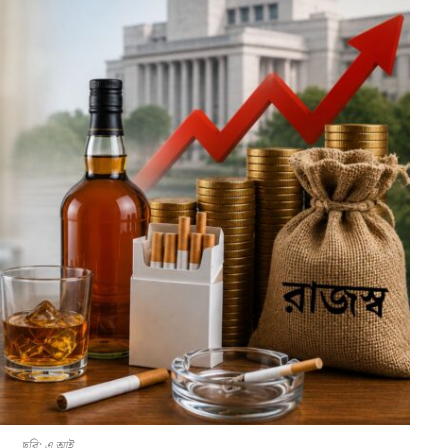
ছবি: এ আই