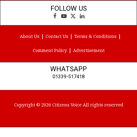
FOLLOW US
Facebook
YouTube
X
LinkedIn
(Twitter)
About Us
Contact Us
Terms & Conditions
Comment Policy
Advertisement
WHATSAPP
01339-517418
Copyright © 2026 Citizens Voice All rights reserved