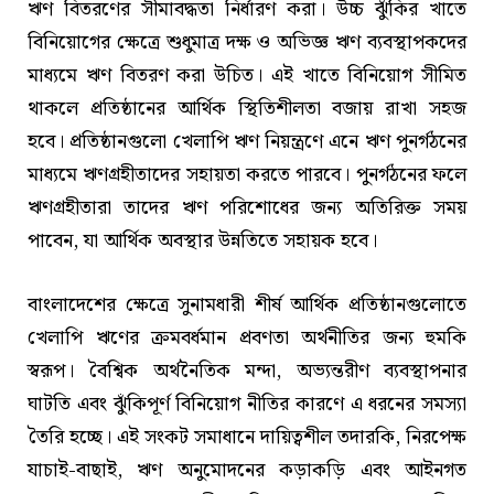
ঋণ বিতরণের সীমাবদ্ধতা নির্ধারণ করা। উচ্চ ঝুঁকির খাতে
বিনিয়োগের ক্ষেত্রে শুধুমাত্র দক্ষ ও অভিজ্ঞ ঋণ ব্যবস্থাপকদের
মাধ্যমে ঋণ বিতরণ করা উচিত। এই খাতে বিনিয়োগ সীমিত
থাকলে প্রতিষ্ঠানের আর্থিক স্থিতিশীলতা বজায় রাখা সহজ
হবে। প্রতিষ্ঠানগুলো খেলাপি ঋণ নিয়ন্ত্রণে এনে ঋণ পুনর্গঠনের
মাধ্যমে ঋণগ্রহীতাদের সহায়তা করতে পারবে। পুনর্গঠনের ফলে
ঋণগ্রহীতারা তাদের ঋণ পরিশোধের জন্য অতিরিক্ত সময়
পাবেন, যা আর্থিক অবস্থার উন্নতিতে সহায়ক হবে।
বাংলাদেশের ক্ষেত্রে সুনামধারী শীর্ষ আর্থিক প্রতিষ্ঠানগুলোতে
খেলাপি ঋণের ক্রমবর্ধমান প্রবণতা অর্থনীতির জন্য হুমকি
স্বরূপ। বৈশ্বিক অর্থনৈতিক মন্দা, অভ্যন্তরীণ ব্যবস্থাপনার
ঘাটতি এবং ঝুঁকিপূর্ণ বিনিয়োগ নীতির কারণে এ ধরনের সমস্যা
তৈরি হচ্ছে। এই সংকট সমাধানে দায়িত্বশীল তদারকি, নিরপেক্ষ
যাচাই-বাছাই, ঋণ অনুমোদনের কড়াকড়ি এবং আইনগত