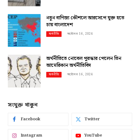
নতুন বাণিজ্য কৌশলে আরসেপে যুক্ত হতে
চায় বাংলাদেশ
অক্টোবর 16, 2024
অর্থনীতি
অর্থনীতিতে নোবেল পুরস্কার পেলেন তিন
আমেরিকান অর্থনীতিবিদ
অক্টোবর 16, 2024
অর্থনীতি
সংযুক্ত থাকুন
Facebook
Twitter
Instagram
YouTube