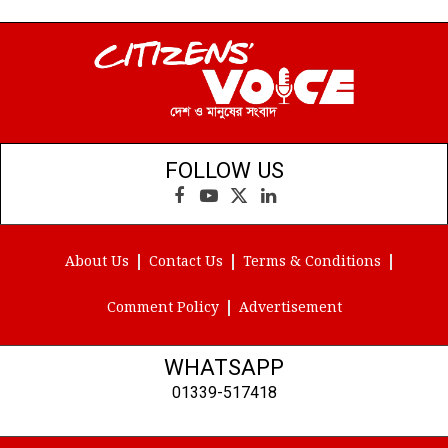
FOLLOW US
Facebook
YouTube
X
LinkedIn
(Twitter)
About Us
Contact Us
Terms & Conditions
Comment Policy
Advertisement
WHATSAPP
01339-517418