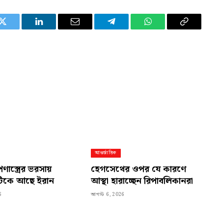
Twitter
LinkedIn
Email
Telegram
WhatsApp
Copy
Link
আন্তর্জাতিক
পণাস্ত্রের ভরসায়
হেগসেথের ওপর যে কারণে
টিকে আছে ইরান
আস্থা হারাচ্ছেন রিপাবলিকানরা
6
আগস্ট 6, 2026