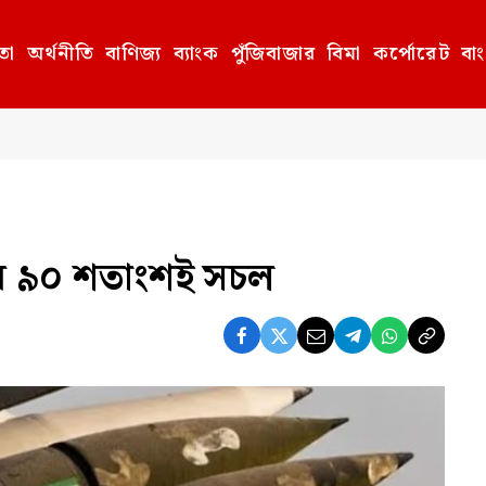
তা
অর্থনীতি
বাণিজ্য
ব্যাংক
পুঁজিবাজার
বিমা
কর্পোরেট
বা
ঁটির ৯০ শতাংশই সচল