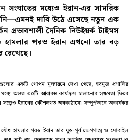
চলমান সংঘাতের মধ্যেও ইরান-এর সামরিক
ড়েনি—এমনই দাবি উঠে এসেছে নতুন এক
র্কিন প্রভাবশালী দৈনিক নিউইয়র্ক টাইমস
্প্রতিক হামলার পরও ইরান এখনো তার বড়
রে রেখেছে।
সংস্থাগুলোর একটি গোপন মূল্যায়নে দেখা গেছে, হরমুজ প্রণালির
র মধ্যে অন্তত ৩০টি আবারও কার্যক্রম চালানোর সক্ষমতা ফিরে
লা সত্ত্বেও ইরানের কৌশলগত অবকাঠামো সম্পূর্ণভাবে অকার্যকর
ল যৌথ হামলার পরও ইরান তার যুদ্ধ-পূর্ব ক্ষেপণাস্ত্র ও মোবাইল
শুধু তাই নয়, দেশজুড়ে থাকা ভূগর্ভস্থ ক্ষেপণাস্ত্র সংরক্ষণ ও