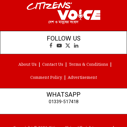
FOLLOW US
Facebook
YouTube
X
LinkedIn
(Twitter)
About Us
Contact Us
Terms & Conditions
Comment Policy
Advertisement
WHATSAPP
01339-517418