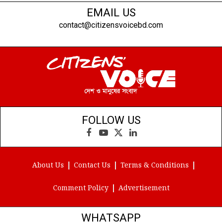
EMAIL US
contact@citizensvoicebd.com
FOLLOW US
Facebook
YouTube
X
LinkedIn
(Twitter)
About Us
Contact Us
Terms & Conditions
Comment Policy
Advertisement
WHATSAPP