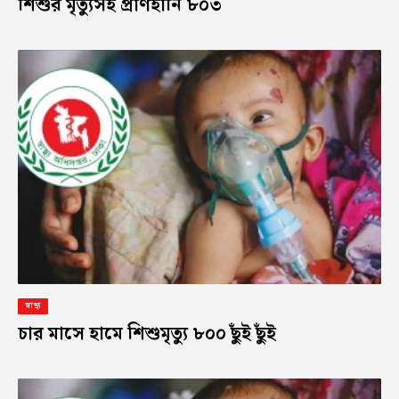
শিশুর মৃত্যুসহ প্রাণহানি ৮০৩
স্বাস্থ্য
চার মাসে হামে শিশুমৃত্যু ৮০০ ছুঁই ছুঁই