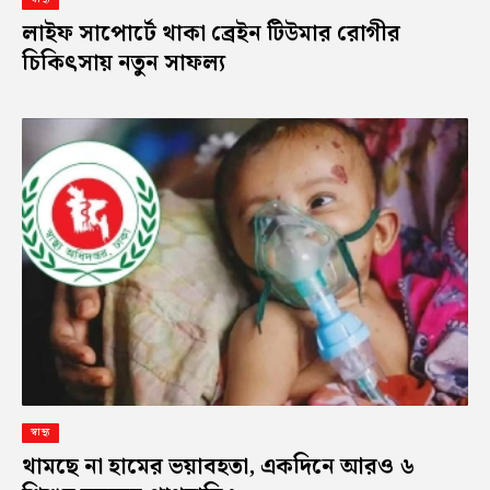
লাইফ সাপোর্টে থাকা ব্রেইন টিউমার রোগীর
চিকিৎসায় নতুন সাফল্য
স্বাস্থ্য
থামছে না হামের ভয়াবহতা, একদিনে আরও ৬